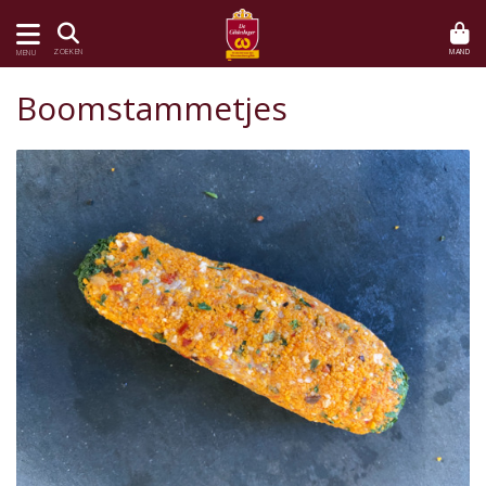
MAND
ZOEKEN
MENU
Boomstammetjes