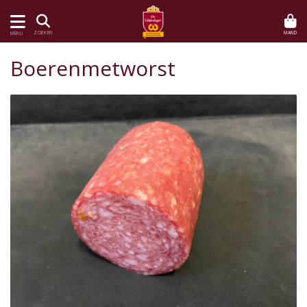
MAND
ZOEKEN
MENU
Boerenmetworst