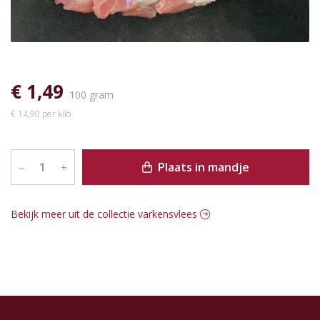
€ 1,49
100 gram
€ 14,90 per kilo
Plaats in mandje
–
+
Bekijk meer uit de collectie varkensvlees