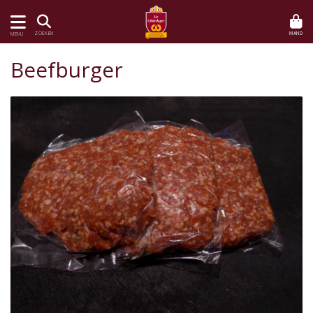
MAND
ZOEKEN
MENU
Beefburger