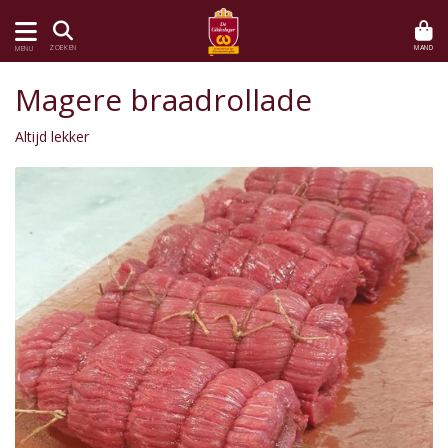
MAND
ZOEKEN
MENU
Magere braadrollade
Altijd lekker