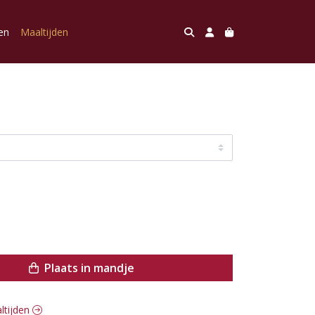
en
Maaltijden
Plaats in mandje
altijden