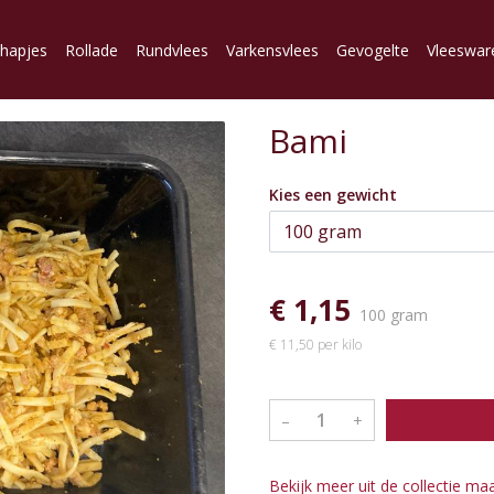
lhapjes
Rollade
Rundvlees
Varkensvlees
Gevogelte
Vleeswar
Bami
Kies een gewicht
€ 1,15
100 gram
€ 11,50 per kilo
–
+
Bekijk meer uit de collectie ma