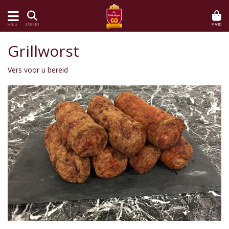
MAND
ZOEKEN
MENU
Grillworst
Vers voor u bereid