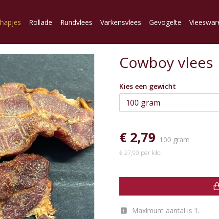
lhapjes
Rollade
Rundvlees
Varkensvlees
Gevogelte
Vleeswar
Cowboy vlees
Kies een gewicht
€ 2,79
100 gram
€ 27,90 per kilo
Maximum aantal is 1.