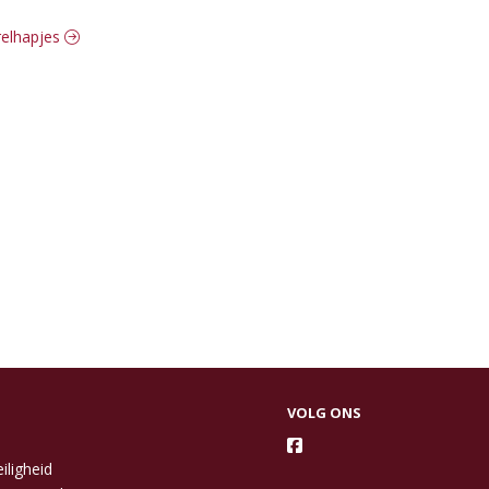
rrelhapjes
VOLG ONS
iligheid